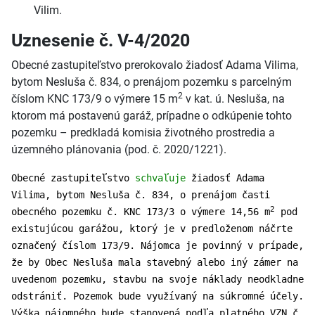
Vilim.
Uznesenie č. V-4/2020
Obecné zastupiteľstvo prerokovalo žiadosť Adama Vilima,
bytom Nesluša č. 834, o prenájom pozemku s parcelným
2
číslom KNC 173/9 o výmere 15 m
v kat. ú. Nesluša, na
ktorom má postavenú garáž, prípadne o odkúpenie tohto
pozemku – predkladá komisia životného prostredia a
územného plánovania (pod. č. 2020/1221).
Obecné zastupiteľstvo
schvaľuje
žiadosť Adama
Vilima, bytom Nesluša č. 834, o prenájom časti
2
obecného pozemku č. KNC 173/3 o výmere 14,56 m
pod
existujúcou garážou, ktorý je v predloženom náčrte
označený číslom 173/9. Nájomca je povinný v prípade,
že by Obec Nesluša mala stavebný alebo iný zámer na
uvedenom pozemku, stavbu na svoje náklady neodkladne
odstrániť. Pozemok bude využívaný na súkromné účely.
Výška nájomného bude stanovená podľa platného VZN č.