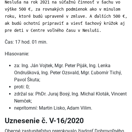
Nesluša na rok 2021 na súťažnú činnosť v šachu vo
výške 500 €, za rovnakých podmienok ako v minulom
roku, ktoré budú upravené v zmluve. A ďalších 500 €,
ak budú ochotní pripraviť a viesť šachový krúžok aj
pre deti v Centre voľného času v Nesluši.
Čas: 17 hod. 01 min.
Hlasovanie:
za: Ing. Ján Vojtek, Mgr. Peter Piják, Ing. Lenka
Ondrušková, Ing. Peter Ozsvald, Mgr. Ľubomír Tichý,
Pavol Škuta;
proti: 0;
zdržal sa: PhDr. Juraj Bosý, Ing. Michal Kloták, Vincent
Nemček;
neprítomní: Martin Lisko, Adam Vilim.
Uznesenie č. V-16/2020
Obecné zastupiteľstvo prerokovalo žiadosť Dobrovoľného