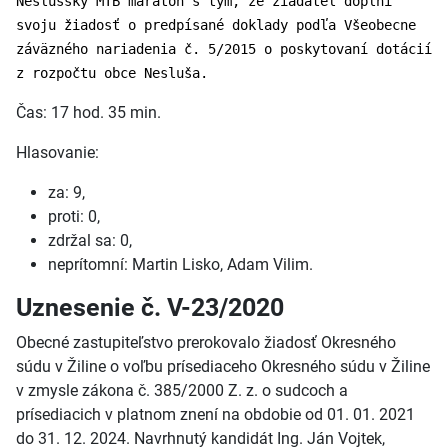
Neslušský MTB maratón s tým, že žiadateľ doplní
svoju žiadosť o predpísané doklady podľa Všeobecne
záväzného nariadenia č. 5/2015 o poskytovaní dotácií
z rozpočtu obce Nesluša.
Čas: 17 hod. 35 min.
Hlasovanie:
za: 9,
proti: 0,
zdržal sa: 0,
neprítomní: Martin Lisko, Adam Vilim.
Uznesenie č. V-23/2020
Obecné zastupiteľstvo prerokovalo žiadosť Okresného
súdu v Žiline o voľbu prísediaceho Okresného súdu v Žiline
v zmysle zákona č. 385/2000 Z. z. o sudcoch a
prísediacich v platnom znení na obdobie od 01. 01. 2021
do 31. 12. 2024. Navrhnutý kandidát Ing. Ján Vojtek,