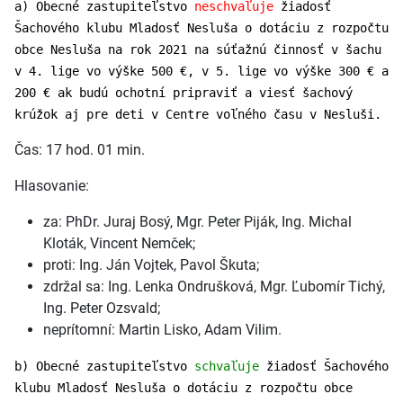
a) Obecné zastupiteľstvo
neschvaľuje
žiadosť
Šachového klubu Mladosť Nesluša o dotáciu z rozpočtu
obce Nesluša na rok 2021 na súťažnú činnosť v šachu
v 4. lige vo výške 500 €, v 5. lige vo výške 300 € a
200 € ak budú ochotní pripraviť a viesť šachový
krúžok aj pre deti v Centre voľného času v Nesluši.
Čas: 17 hod. 01 min.
Hlasovanie:
za: PhDr. Juraj Bosý, Mgr. Peter Piják, Ing. Michal
Kloták, Vincent Nemček;
proti: Ing. Ján Vojtek, Pavol Škuta;
zdržal sa: Ing. Lenka Ondrušková, Mgr. Ľubomír Tichý,
Ing. Peter Ozsvald;
neprítomní: Martin Lisko, Adam Vilim.
b) Obecné zastupiteľstvo
schvaľuje
žiadosť Šachového
klubu Mladosť Nesluša o dotáciu z rozpočtu obce