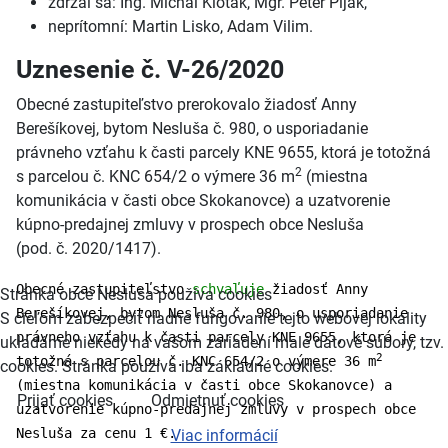
zdržal sa: Ing. Michal Kloták, Mgr. Peter Piják,
neprítomní: Martin Lisko, Adam Vilim.
Uznesenie č. V-26/2020
Obecné zastupiteľstvo prerokovalo žiadosť Anny
Berešíkovej, bytom Nesluša č. 980, o usporiadanie
právneho vzťahu k časti parcely KNE 9655, ktorá je totožná
2
s parcelou č. KNC 654/2 o výmere 36 m
(miestna
komunikácia v časti obce Skokanovce) a uzatvorenie
kúpno-predajnej zmluvy v prospech obce Nesluša
(pod. č. 2020/1417).
Obecné zastupiteľstvo
schvaľuje
žiadosť Anny
Stránka obce Nesluša používa cookies
Berešíkovej, bytom Nesluša č. 980, o usporiadanie
S cieľom zabezpečiť riadne fungovanie tejto webovej lokality
právneho vzťahu k časti parcely KNE 9655, ktorá je
ukladáme niekedy na vašom zariadení malé dátové súbory, tzv.
2
totožná s parcelou č. KNC 654/2 o výmere 36 m
cookies. Stránka používa iba základné cookies.
(miestna komunikácia v časti obce Skokanovce) a
Prijať cookies
Odmietnuť cookies
uzatvorenie kúpno-predajnej zmluvy v prospech obce
Nesluša za cenu 1 €.
Viac informácií