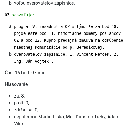
voľbu overovateľov zápisnice.
OZ
schvaľuje:
program V. zasadnutia OZ s tým, že za bod 10.
pôjde ešte bod 11. Mimoriadne odmeny poslancov
OZ a bod 12. Kúpno-predajná zmluva na odkúpenie
miestnej komunikácie od p. Berešíkovej;
overovateľov zápisnice: 1. Vincent Nemček, 2.
Ing. Ján Vojtek..
Čas: 16 hod. 07 min.
Hlasovanie:
za: 8,
proti: 0,
zdržal sa: 0,
neprítomní: Martin Lisko, Mgr. Ľubomír Tichý, Adam
Vilim.