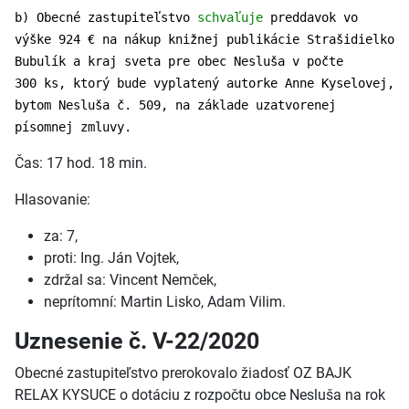
b) Obecné zastupiteľstvo
schvaľuje
preddavok vo
výške 924 € na nákup knižnej publikácie Strašidielko
Bubulík a kraj sveta pre obec Nesluša v počte
300 ks, ktorý bude vyplatený autorke Anne Kyselovej,
bytom Nesluša č. 509, na základe uzatvorenej
písomnej zmluvy.
Čas: 17 hod. 18 min.
Hlasovanie:
za: 7,
proti: Ing. Ján Vojtek,
zdržal sa: Vincent Nemček,
neprítomní: Martin Lisko, Adam Vilim.
Uznesenie č. V-22/2020
Obecné zastupiteľstvo prerokovalo žiadosť OZ BAJK
RELAX KYSUCE o dotáciu z rozpočtu obce Nesluša na rok