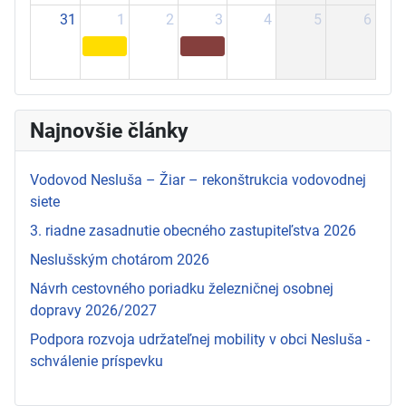
31
1
2
3
4
5
6
Najnovšie články
Vodovod Nesluša – Žiar – rekonštrukcia vodovodnej
siete
3. riadne zasadnutie obecného zastupiteľstva 2026
Neslušským chotárom 2026
Návrh cestovného poriadku železničnej osobnej
dopravy 2026/2027
Podpora rozvoja udržateľnej mobility v obci Nesluša -
schválenie príspevku