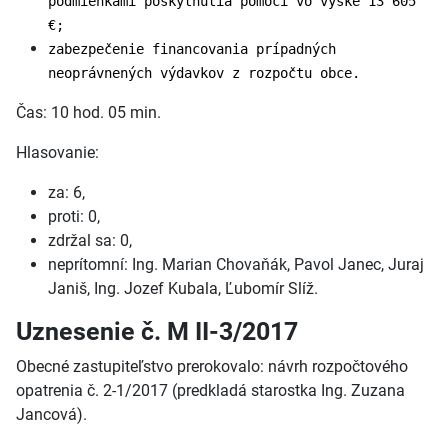
podmienkami poskytnutia pomoci vo výške 13 605
€;
zabezpečenie financovania prípadných
neoprávnených výdavkov z rozpočtu obce.
Čas: 10 hod. 05 min.
Hlasovanie:
za: 6,
proti: 0,
zdržal sa: 0,
neprítomní: Ing. Marian Chovaňák, Pavol Janec, Juraj
Janiš, Ing. Jozef Kubala, Ľubomír Slíž.
Uznesenie č. M II-3/2017
Obecné zastupiteľstvo prerokovalo: návrh rozpočtového
opatrenia č. 2-1/2017 (predkladá starostka Ing. Zuzana
Jancová).