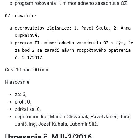
program rokovania II. mimoriadneho zasadnutia OZ.
OZ schvaľuje:
overovateľov zápisnice: 1. Pavol Škuta, 2. Anna
Dupkalová,
program II. mimoriadneho zasadnutia OZ s tým, že
za bod 2 sa zaradí návrh rozpočtového opatrenia
č. 2-1/2017
.
Čas: 10 hod. 00 min.
Hlasovanie
za: 6,
proti: 0,
zdržal sa: 0,
neprítomní: Ing. Marian Chovaňák, Pavol Janec, Juraj
Janiš, Ing. Jozef Kubala, Ľubomír Slíž.
Uznesenie č. M II-2/2016