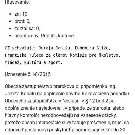
Hlasovanie:
za: 10,
proti: 0,
zdržal sa: 0,
neprítomný: Rudolf Jantošík.
OZ schvaľuje: Juraja Janiša, Ľubomíra Slíža,
Františka Tuleca za členov komisie pre školstvo,
mládež, kultúru a šport.
Uznesenie č. I-8/2015
Obecné zastupiteľstvo prerokovalo: pripomienku Ing.
Jozefa Kubalu na doplnenie návrhu Rokovacieho poriadku
Obecného zastupiteľstva v Nesluši - v § 12 bod 2 sa
dopĺňa znenie nasledovne: „V prípade, že starosta, alebo
hlavný kontrolór nezodpovedajú na vznesené otázky,
pretože obsah interpelácie si vyžaduje prešetrenie, musí sa
odpoveď poslancovi poskytnúť písomne najneskôr do 30