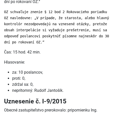
dní po rokovaní OZ.“
OZ schvaľuje znenie § 12 bod 2 Rokovacieho poriadku
OZ nasledovne: „V prípade, že starosta, alebo hlavný
kontrolór nezodpovedajú na vznesené otázky, pretože
obsah interpelácie si vyžaduje prešetrenie, musí sa
odpoveď poslancovi poskytnúť písomne najneskôr do 30
dní po rokovaní OZ.“
Čas: 15 hod. 42 min.
Hlasovanie:
za: 10 poslancov,
proti: 0,
zdržal sa: 0,
neprítomný: Rudolf Jantošík.
Uznesenie č. I-9/2015
Obecné zastupiteľstvo prerokovalo: pripomienku Ing.