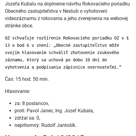
Jozefa Kubalu na doplnenie návrhu Rokovacieho poriadku
Obecného zastupiteľstva v Nesluši o vyhotovení
videozáznamu z rokovania a jeho zverejnenia na webovej
stránke obce.
OZ schvaľuje rozšírenie Rokovacieho poriadku OZ v §
13 o bod 6 v znení: „Obecné zastupiteľstvo môže
svojím hlasovaním schváliť zhotovenie zvukového
záznamu, ktorý sa uchová po dobu 10 dní do
vyhotvenia a podpísania zápisnice overovateľmi.“
Čas: 15 hod. 50 min.
Hlasovanie:
za: 8 poslancov,
proti: Pavol Janec, Ing. Jozef Kubala,
zdržal sa: 0,
neprítomný: Rudolf Jantošík.