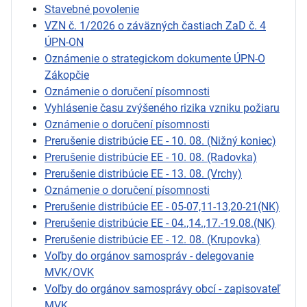
Stavebné povolenie
VZN č. 1/2026 o záväzných častiach ZaD č. 4
ÚPN-ON
Oznámenie o strategickom dokumente ÚPN-O
Zákopčie
Oznámenie o doručení písomnosti
Vyhlásenie času zvýšeného rizika vzniku požiaru
Oznámenie o doručení písomnosti
Prerušenie distribúcie EE - 10. 08. (Nižný koniec)
Prerušenie distribúcie EE - 10. 08. (Radovka)
Prerušenie distribúcie EE - 13. 08. (Vrchy)
Oznámenie o doručení písomnosti
Prerušenie distribúcie EE - 05-07,11-13,20-21(NK)
Prerušenie distribúcie EE - 04.,14.,17.-19.08.(NK)
Prerušenie distribúcie EE - 12. 08. (Krupovka)
Voľby do orgánov samospráv - delegovanie
MVK/OVK
Voľby do orgánov samosprávy obcí - zapisovateľ
MVK