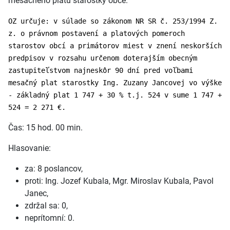
mesačného platu starostky obce.
OZ určuje: v súlade so zákonom NR SR č. 253/1994 Z.
z. o právnom postavení a platových pomeroch
starostov obcí a primátorov miest v znení neskorších
predpisov v rozsahu určenom doterajším obecným
zastupiteľstvom najneskôr 90 dní pred voľbami
mesačný plat starostky Ing. Zuzany Jancovej vo výške
- základný plat 1 747 + 30 % t.j. 524 v sume 1 747 +
524 = 2 271 €.
Čas: 15 hod. 00 min.
Hlasovanie:
za: 8 poslancov,
proti: Ing. Jozef Kubala, Mgr. Miroslav Kubala, Pavol
Janec,
zdržal sa: 0,
neprítomní: 0.