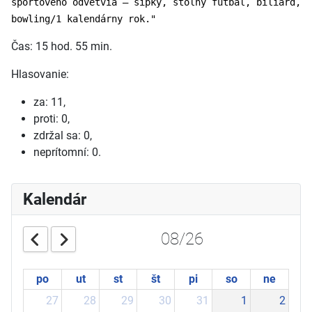
športového odvetvia – šípky, stolný futbal, biliard,
bowling/1 kalendárny rok."
Čas: 15 hod. 55 min.
Hlasovanie:
za: 11,
proti: 0,
zdržal sa: 0,
neprítomní: 0.
Kalendár
08/26
po
ut
st
št
pi
so
ne
27
28
29
30
31
1
2