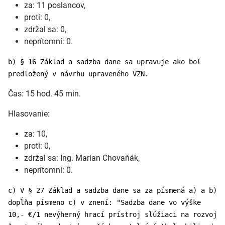
za: 11 poslancov,
proti: 0,
zdržal sa: 0,
neprítomní: 0.
b) § 16 Základ a sadzba dane sa upravuje ako bol
predložený v návrhu upraveného VZN.
Čas: 15 hod. 45 min.
Hlasovanie:
za: 10,
proti: 0,
zdržal sa: Ing. Marian Chovaňák,
neprítomní: 0.
c) V § 27 Základ a sadzba dane sa za písmená a) a b)
dopĺňa písmeno c) v znení: "Sadzba dane vo výške
10,- €/1 nevýherný hrací prístroj slúžiaci na rozvoj