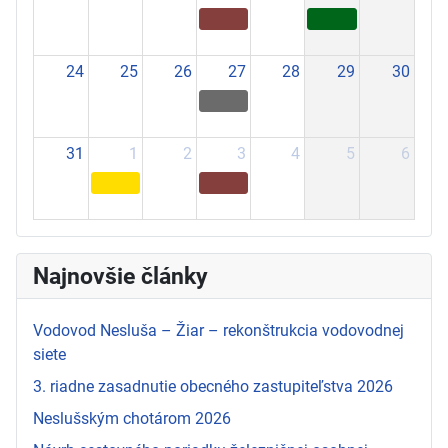
24
25
26
27
28
29
30
31
1
2
3
4
5
6
Najnovšie články
Vodovod Nesluša – Žiar – rekonštrukcia vodovodnej
siete
3. riadne zasadnutie obecného zastupiteľstva 2026
Neslušským chotárom 2026