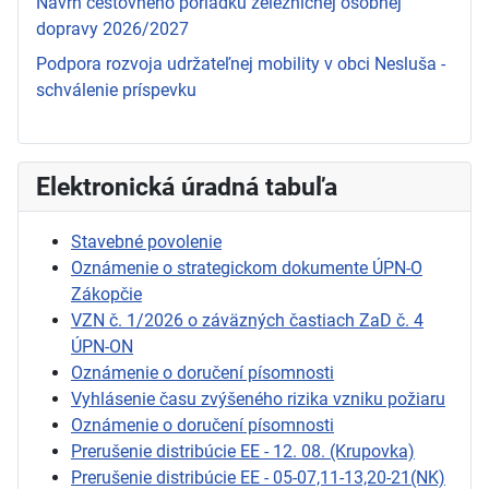
Návrh cestovného poriadku železničnej osobnej
dopravy 2026/2027
Podpora rozvoja udržateľnej mobility v obci Nesluša -
schválenie príspevku
Elektronická úradná tabuľa
Stavebné povolenie
Oznámenie o strategickom dokumente ÚPN-O
Zákopčie
VZN č. 1/2026 o záväzných častiach ZaD č. 4
ÚPN-ON
Oznámenie o doručení písomnosti
Vyhlásenie času zvýšeného rizika vzniku požiaru
Oznámenie o doručení písomnosti
Prerušenie distribúcie EE - 12. 08. (Krupovka)
Prerušenie distribúcie EE - 05-07,11-13,20-21(NK)