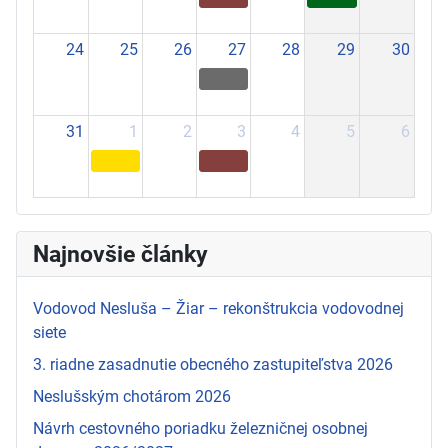
24
25
26
27
28
29
30
31
1
2
3
4
5
6
Najnovšie články
Vodovod Nesluša – Žiar – rekonštrukcia vodovodnej
siete
3. riadne zasadnutie obecného zastupiteľstva 2026
Neslušským chotárom 2026
Návrh cestovného poriadku železničnej osobnej