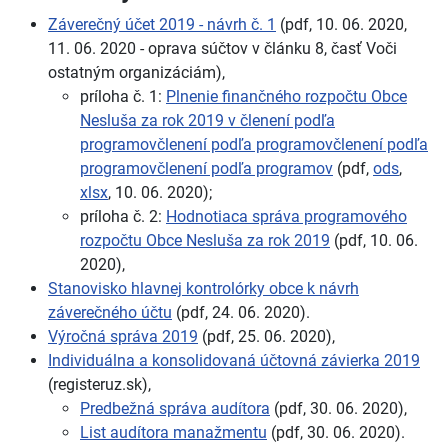
Záverečný účet 2019 - návrh č. 1
(pdf, 10. 06. 2020,
11. 06. 2020 - oprava súčtov v článku 8, časť Voči
ostatným organizáciám),
príloha č. 1:
Plnenie finančného rozpočtu Obce
Nesluša za rok 2019 v členení podľa
programovčlenení podľa programovčlenení podľa
programovčlenení podľa programov
(pdf,
ods
,
xlsx
, 10. 06. 2020);
príloha č. 2:
Hodnotiaca správa programového
rozpočtu Obce Nesluša za rok 2019
(pdf, 10. 06.
2020),
Stanovisko hlavnej kontrolórky obce k návrh
záverečného účtu
(pdf, 24. 06. 2020).
Výročná správa 2019
(pdf, 25. 06. 2020),
Individuálna a konsolidovaná účtovná závierka 2019
(registeruz.sk),
Predbežná správa audítora
(pdf, 30. 06. 2020),
List audítora manažmentu
(pdf, 30. 06. 2020).