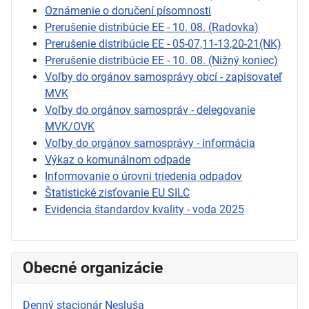
Oznámenie o doručení písomnosti
Prerušenie distribúcie EE - 10. 08. (Radovka)
Prerušenie distribúcie EE - 05-07,11-13,20-21(NK)
Prerušenie distribúcie EE - 10. 08. (Nižný koniec)
Voľby do orgánov samosprávy obcí - zapisovateľ
MVK
Voľby do orgánov samospráv - delegovanie
MVK/OVK
Voľby do orgánov samosprávy - informácia
Výkaz o komunálnom odpade
Informovanie o úrovni triedenia odpadov
Štatistické zisťovanie EU SILC
Evidencia štandardov kvality - voda 2025
Obecné organizácie
Denný stacionár Nesluša