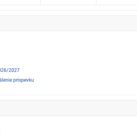
2026/2027
álenie príspevku
N