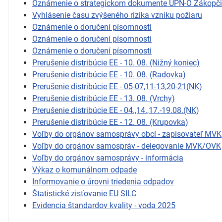
Oznámenie o strategickom dokumente ÚPN-O Zákopč
Vyhlásenie času zvýšeného rizika vzniku požiaru
Oznámenie o doručení písomnosti
Oznámenie o doručení písomnosti
Oznámenie o doručení písomnosti
Prerušenie distribúcie EE - 10. 08. (Nižný koniec)
Prerušenie distribúcie EE - 10. 08. (Radovka)
Prerušenie distribúcie EE - 05-07,11-13,20-21(NK)
Prerušenie distribúcie EE - 13. 08. (Vrchy)
Prerušenie distribúcie EE - 04.,14.,17.-19.08.(NK)
Prerušenie distribúcie EE - 12. 08. (Krupovka)
Voľby do orgánov samosprávy obcí - zapisovateľ MVK
Voľby do orgánov samospráv - delegovanie MVK/OVK
Voľby do orgánov samosprávy - informácia
Výkaz o komunálnom odpade
Informovanie o úrovni triedenia odpadov
Štatistické zisťovanie EU SILC
Evidencia štandardov kvality - voda 2025