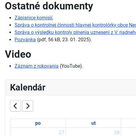
Ostatné dokumenty
Zápisnice komisií
,
Správa o kontrolnej činnosti hlavnej kontrolórky obce Ne
Správa o výsledku kontroly plnenia uznesení z V. riadn
Pozvánka
(pdf, 56 kB, 23. 01. 2025).
Video
Záznam z rokovania
(YouTube).
Kalendár
po
ut
27
28