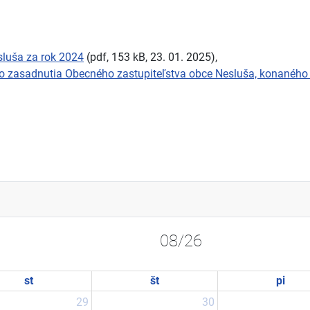
sluša za rok 2024
(pdf, 153 kB, 23. 01. 2025),
eho zasadnutia Obecného zastupiteľstva obce Nesluša, konaného
08/26
st
št
pi
29
30