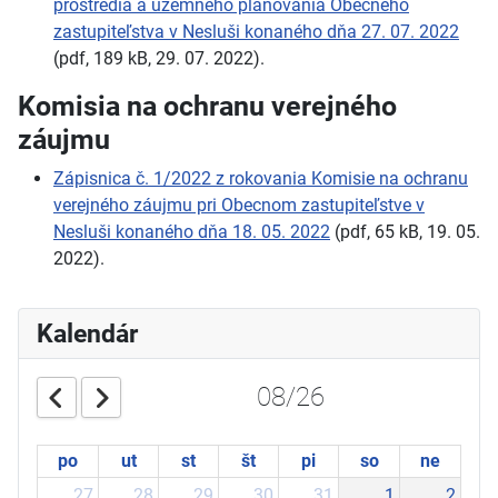
prostredia a územného plánovania Obecného
zastupiteľstva v Nesluši konaného dňa 27. 07. 2022
(pdf, 189 kB, 29. 07. 2022).
Komisia na ochranu verejného
záujmu
Zápisnica č. 1/2022 z rokovania Komisie na ochranu
verejného záujmu pri Obecnom zastupiteľstve v
Nesluši konaného dňa 18. 05. 2022
(pdf, 65 kB, 19. 05.
2022).
Kalendár
08/26
po
ut
st
št
pi
so
ne
27
28
29
30
31
1
2