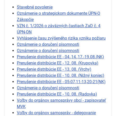
Stavebné povolenie
Oznámenie o strategickom dokumente ÚPN-O
Zákopčie
VZN č. 1/2026 o záväzných častiach ZaD č. 4
ÚPN-ON
Vyhlásenie času zvýšeného rizika vzniku požiaru
Oznámenie o doručení písomnosti
Oznámenie o doručení písomnosti
Prerušenie distribúcie EE - 04.,14.,17.-19.08.(NK)
Prerušenie distribúcie EE - 12. 08. (Krupovka)
Prerušenie distribúcie EE - 13. 08. (Vrchy)
Prerušenie distribúcie EE - 10. 08. (Nižný koniec)
Prerušenie distribúcie EE - 05-07,11-13,20-21(NK)
Oznámenie o doručení písomnosti
Prerušenie distribúcie EE - 10. 08. (Radovka)
Voľby do orgánov samosprávy obcí - zapisovateľ
MVK
Voľby do orgánov samospráv - delegovanie