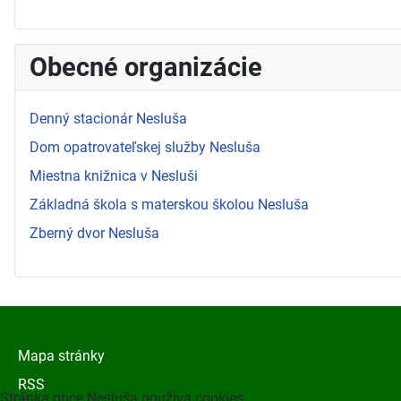
Obecné organizácie
Denný stacionár Nesluša
Dom opatrovateľskej služby Nesluša
Miestna knižnica v Nesluši
Základná škola s materskou školou Nesluša
Zberný dvor Nesluša
Mapa stránky
RSS
Stránka obce Nesluša používa cookies