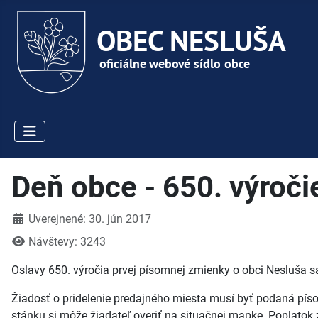
Deň obce - 650. výroči
Detaily
Uverejnené: 30. jún 2017
Návštevy: 3243
Oslavy 650. výročia prvej písomnej zmienky o obci Nesluša s
Žiadosť o pridelenie predajného miesta musí byť podaná pí
stánku si môže žiadateľ overiť na situačnej mapke. Poplatok