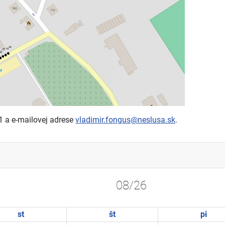
1 a e-mailovej adrese
vladimir.fongus@neslusa.sk
.
08/26
st
št
pi