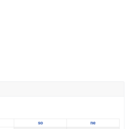
so
ne