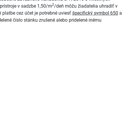
2
prístroje v sadzbe 1,50/m
/deň môžu žiadatelia uhradiť v
i platbe cez účet je potrebné uviesť
špecifický symbol 650
a
delené číslo stánku zrušené alebo pridelené inému