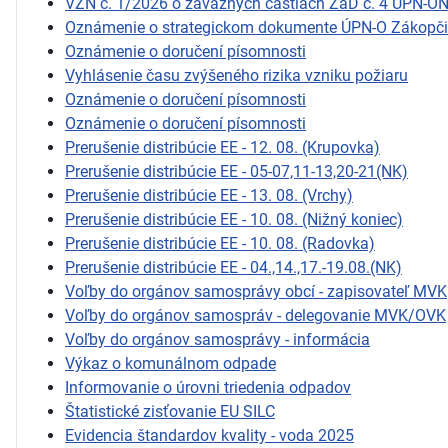
VZN č. 1/2026 o záväzných častiach ZaD č. 4 ÚPN-O
Oznámenie o strategickom dokumente ÚPN-O Zákopč
Oznámenie o doručení písomnosti
Vyhlásenie času zvýšeného rizika vzniku požiaru
Oznámenie o doručení písomnosti
Oznámenie o doručení písomnosti
Prerušenie distribúcie EE - 12. 08. (Krupovka)
Prerušenie distribúcie EE - 05-07,11-13,20-21(NK)
Prerušenie distribúcie EE - 13. 08. (Vrchy)
Prerušenie distribúcie EE - 10. 08. (Nižný koniec)
Prerušenie distribúcie EE - 10. 08. (Radovka)
Prerušenie distribúcie EE - 04.,14.,17.-19.08.(NK)
Voľby do orgánov samosprávy obcí - zapisovateľ MVK
Voľby do orgánov samospráv - delegovanie MVK/OVK
Voľby do orgánov samosprávy - informácia
Výkaz o komunálnom odpade
Informovanie o úrovni triedenia odpadov
Štatistické zisťovanie EU SILC
Evidencia štandardov kvality - voda 2025