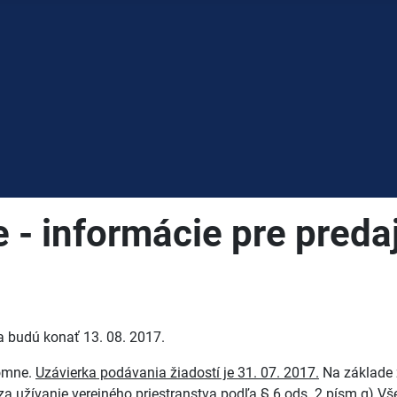
e - informácie pre preda
a budú konať 13. 08. 2017.
somne.
Uzávierka podávania žiadostí je 31. 07. 2017.
Na základe ž
 za užívanie verejného priestranstva podľa § 6 ods. 2 písm g) 