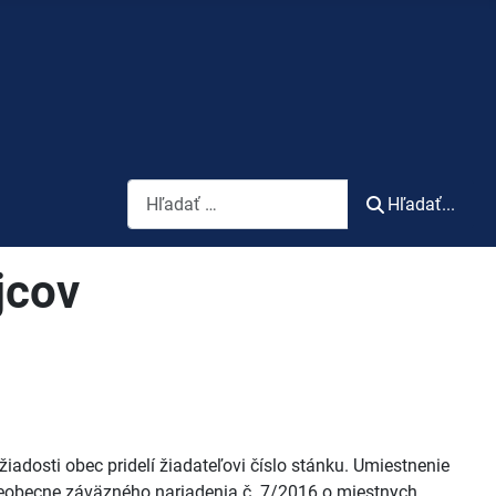
Vyhľadávanie
Hľadať...
jcov
iadosti obec pridelí žiadateľovi číslo stánku. Umiestnenie
Všeobecne záväzného nariadenia č. 7/2016 o miestnych