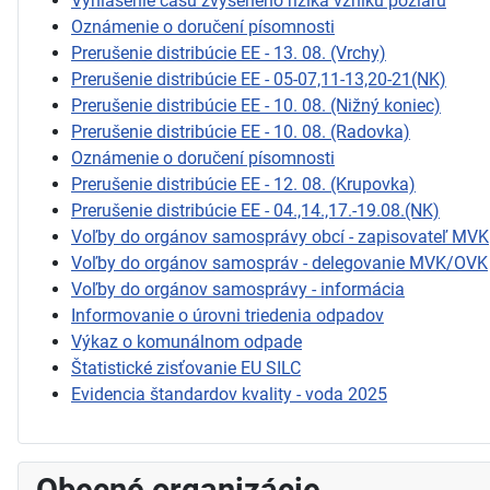
Vyhlásenie času zvýšeného rizika vzniku požiaru
Oznámenie o doručení písomnosti
Prerušenie distribúcie EE - 13. 08. (Vrchy)
Prerušenie distribúcie EE - 05-07,11-13,20-21(NK)
Prerušenie distribúcie EE - 10. 08. (Nižný koniec)
Prerušenie distribúcie EE - 10. 08. (Radovka)
Oznámenie o doručení písomnosti
Prerušenie distribúcie EE - 12. 08. (Krupovka)
Prerušenie distribúcie EE - 04.,14.,17.-19.08.(NK)
Voľby do orgánov samosprávy obcí - zapisovateľ MVK
Voľby do orgánov samospráv - delegovanie MVK/OVK
Voľby do orgánov samosprávy - informácia
Informovanie o úrovni triedenia odpadov
Výkaz o komunálnom odpade
Štatistické zisťovanie EU SILC
Evidencia štandardov kvality - voda 2025
Obecné organizácie