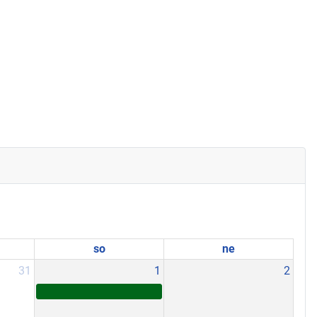
so
ne
31
1
2