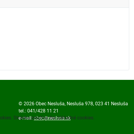
© 2026 Obec Nesluša, Nesluša 978, 023 41 Nesluša
tel.: 041/428 11 21
okies. Stránka používa iba základné cookies.
e-mail:
obec@neslusa.sk