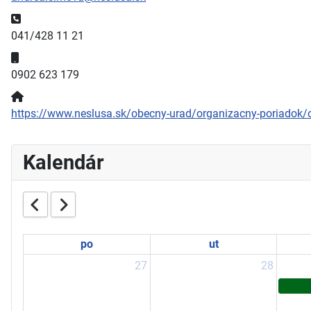
Telefónne číslo:
041/428 11 21
Mobilné číslo:
0902 623 179
Webová stránka:
https://www.neslusa.sk/obecny-urad/organizacny-poriadok/o
Kalendár
po
ut
27
28