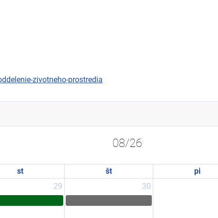
ddelenie-zivotneho-prostredia
08/26
st
št
pi
29
30