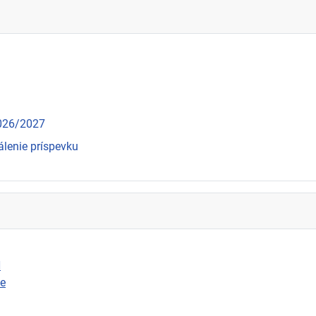
2026/2027
álenie príspevku
N
ie