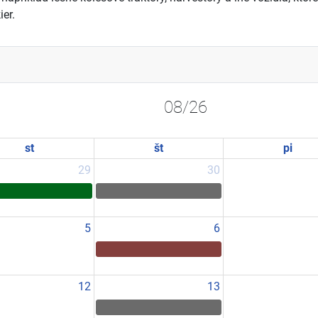
er.
08/26
st
št
pi
29
30
5
6
12
13