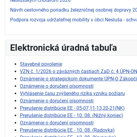
Neslušským chotárom 2026
Návrh cestovného poriadku železničnej osobnej dopravy 
Podpora rozvoja udržateľnej mobility v obci Nesluša - schv
Elektronická úradná tabuľa
Stavebné povolenie
VZN č. 1/2026 o záväzných častiach ZaD č. 4 ÚPN-O
Oznámenie o strategickom dokumente ÚPN-O Zákopč
Oznámenie o doručení písomnosti
Vyhlásenie času zvýšeného rizika vzniku požiaru
Oznámenie o doručení písomnosti
Prerušenie distribúcie EE - 05-07,11-13,20-21(NK)
Prerušenie distribúcie EE - 10. 08. (Nižný koniec)
Oznámenie o doručení písomnosti
Prerušenie distribúcie EE - 10. 08. (Radovka)