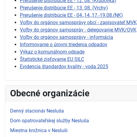
Prerušenie distribúcie EE - 12. 08. (Krupovka)
Prerušenie distribúcie EE - 13. 08. (Vrchy)
Prerušenie distribúcie EE - 04.,14.,17.-19.08.(NK)
Voľby do orgánov samosprávy obcí - zapisovateľ MVK
Voľby do orgánov samospráv - delegovanie MVK/OVK
Voľby do orgánov samosprávy - informácia
Informovanie o úrovni triedenia odpadov
Výkaz o komunálnom odpade
Štatistické zisťovanie EU SILC
Evidencia štandardov kvality - voda 2025
Obecné organizácie
Denný stacionár Nesluša
Dom opatrovateľskej služby Nesluša
Miestna knižnica v Nesluši