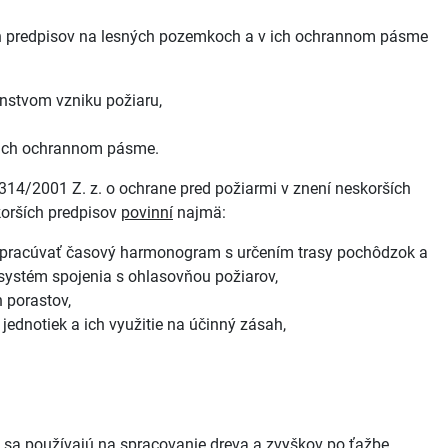
ších predpisov na lesných pozemkoch a v ich ochrannom pásme
nstvom vzniku požiaru,
v ich ochrannom pásme.
314/2001 Z. z. o ochrane pred požiarmi v znení neskorších
skorších predpisov
povinní
najmä:
vypracúvať časový harmonogram s určením trasy pochôdzok a
systém spojenia s ohlasovňou požiarov,
 porastov,
jednotiek a ich využitie na účinný zásah,
oré sa používajú na spracovanie dreva a zvyškov po ťažbe.