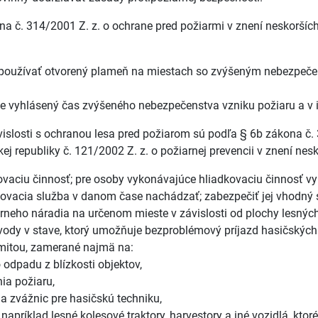
ona č. 314/2001 Z. z. o ochrane pred požiarmi v znení neskor
bo používať otvorený plameň na miestach so zvýšeným nebezpeče
 je vyhlásený čas zvýšeného nebezpečenstva vzniku požiaru a 
islosti s ochranou lesa pred požiarom sú podľa § 6b zákona č. 
ej republiky č. 121/2002 Z. z. o požiarnej prevencii v znení ne
ovaciu činnosť; pre osoby vykonávajúce hliadkovaciu činnosť 
kovacia služba v danom čase nachádzať; zabezpečiť jej vhodný 
neho náradia na určenom mieste v závislosti od plochy lesných
 vody v stave, ktorý umožňuje bezproblémový príjazd hasičských 
lamitou, zamerané najmä na:
odpadu z blízkosti objektov,
ia požiaru,
a zvážnic pre hasičskú techniku,
napríklad lesné kolesové traktory, harvestory a iné vozidlá, kt