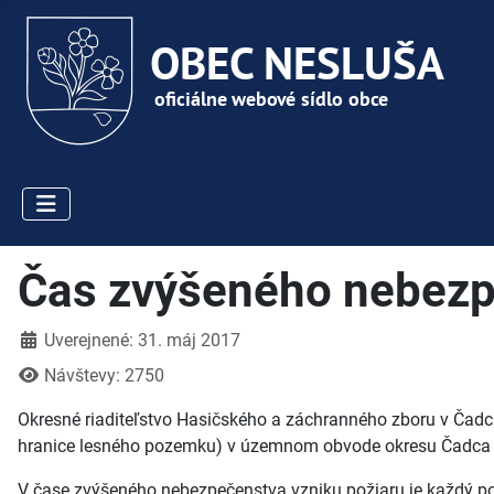
Čas zvýšeného nebezp
Detaily
Uverejnené: 31. máj 2017
Návštevy: 2750
Okresné riaditeľstvo Hasičského a záchranného zboru v Čad
hranice lesného pozemku) v územnom obvode okresu Čadca a
V čase zvýšeného nebezpečenstva vzniku požiaru je každý po