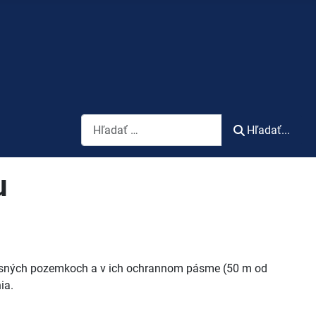
Vyhľadávanie
Hľadať...
u
 lesných pozemkoch a v ich ochrannom pásme (50 m od
ia.