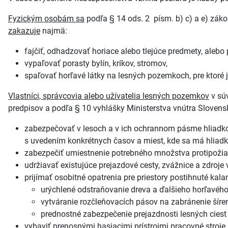
Fyzickým osobám sa
podľa § 14 ods. 2 písm. b) c) a e) zák
zakazuje
najmä:
fajčiť, odhadzovať horiace alebo tlejúce predmety, ale
vypaľovať porasty bylín, kríkov, stromov,
spaľovať horľavé látky na lesných pozemkoch, pre ktoré
Vlastníci, správcovia alebo užívatelia lesných pozemkov
v súv
predpisov a podľa § 10 vyhlášky Ministerstva vnútra Slovensk
zabezpečovať v lesoch a v ich ochrannom pásme hliadk
s uvedením konkrétnych časov a miest, kde sa má hliad
zabezpečiť umiestnenie potrebného množstva protipožiar
udržiavať existujúce prejazdové cesty, zvážnice a zdroje
prijímať osobitné opatrenia pre priestory postihnuté ka
urýchlené odstraňovanie dreva a ďalšieho horľavého 
vytváranie rozčleňovacích pásov na zabránenie šíren
prednostné zabezpečenie prejazdnosti lesných ciest 
vybaviť prenosnými hasiacimi prístrojmi pracovné stroje, 