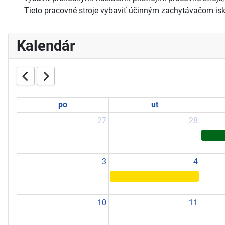
Tieto pracovné stroje vybaviť účinným zachytávačom iski
Kalendár
po
ut
27
28
3
4
10
11