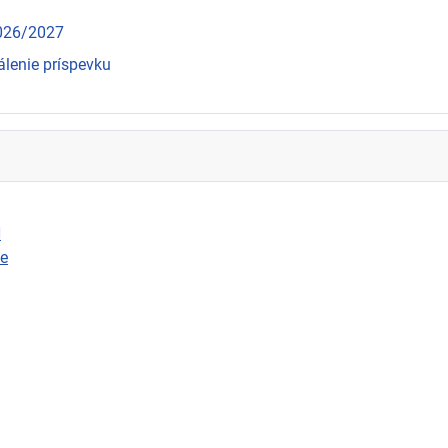
2026/2027
álenie príspevku
N
ie