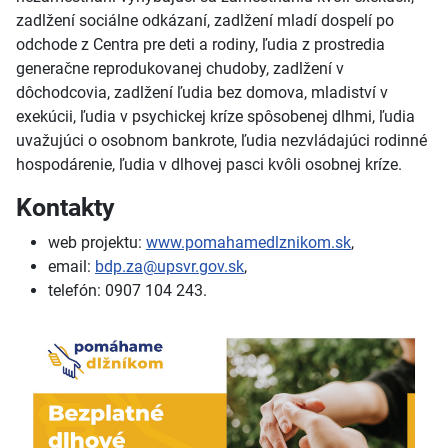
zadlžení sociálne odkázaní, zadlžení mladí dospelí po
odchode z Centra pre deti a rodiny, ľudia z prostredia
generačne reprodukovanej chudoby, zadlžení v
dôchodcovia, zadlžení ľudia bez domova, mladiství v
exekúcii, ľudia v psychickej kríze spôsobenej dlhmi, ľudia
uvažujúci o osobnom bankrote, ľudia nezvládajúci rodinné
hospodárenie, ľudia v dlhovej pasci kvôli osobnej kríze.
Kontakty
web projektu:
www.pomahamedlznikom.sk
,
email:
bdp.za@upsvr.gov.sk
,
telefón: 0907 104 243.