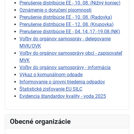
Prerušenie distribúcie EE - 10. 08. (Nižný koniec)
Oznámenie o doručení písomnosti
Prerušenie distribúcie EE - 10. 08. (Radovka)
Prerušenie distribúcie EE - 12. 08. (Krupovka)
Prerušenie distribúcie EE - 04.,14.,17.-19.08.(NK)
Voľby do orgánov samospráv - delegovanie
MVK/OVK
Voľby do orgánov samosprávy obcí - zapisovateľ
MVK
Voľby do orgánov samosprávy - informácia
Výkaz o komunálnom odpade
Informovanie o úrovni triedenia odpadov
Štatistické zisťovanie EU SILC
Evidencia štandardov kvality - voda 2025
Obecné organizácie