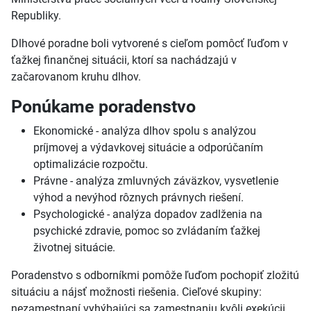
Republiky.
Dlhové poradne boli vytvorené s cieľom pomôcť ľuďom v
ťažkej finančnej situácii, ktorí sa nachádzajú v
začarovanom kruhu dlhov.
Ponúkame poradenstvo
Ekonomické - analýza dlhov spolu s analýzou
príjmovej a výdavkovej situácie a odporúčaním
optimalizácie rozpočtu.
Právne - analýza zmluvných záväzkov, vysvetlenie
výhod a nevýhod rôznych právnych riešení.
Psychologické - analýza dopadov zadlženia na
psychické zdravie, pomoc so zvládaním ťažkej
životnej situácie.
Poradenstvo s odborníkmi pomôže ľuďom pochopiť zložitú
situáciu a nájsť možnosti riešenia. Cieľové skupiny:
nezamestnaní vyhýbajúci sa zamestnaniu kvôli exekúcii,