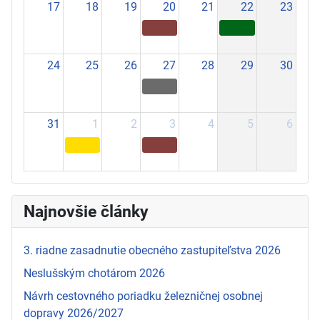
17
18
19
20
21
22
23
24
25
26
27
28
29
30
31
1
2
3
4
5
6
Najnovšie články
3. riadne zasadnutie obecného zastupiteľstva 2026
Neslušským chotárom 2026
Návrh cestovného poriadku železničnej osobnej
dopravy 2026/2027