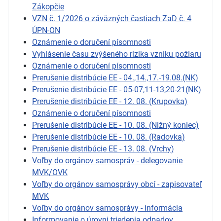
Zákopčie
VZN č. 1/2026 o záväzných častiach ZaD č. 4
ÚPN-ON
Oznámenie o doručení písomnosti
Vyhlásenie času zvýšeného rizika vzniku požiaru
Oznámenie o doručení písomnosti
Prerušenie distribúcie EE - 04.,14.,17.-19.08.(NK)
Prerušenie distribúcie EE - 05-07,11-13,20-21(NK)
Prerušenie distribúcie EE - 12. 08. (Krupovka)
Oznámenie o doručení písomnosti
Prerušenie distribúcie EE - 10. 08. (Nižný koniec)
Prerušenie distribúcie EE - 10. 08. (Radovka)
Prerušenie distribúcie EE - 13. 08. (Vrchy)
Voľby do orgánov samospráv - delegovanie
MVK/OVK
Voľby do orgánov samosprávy obcí - zapisovateľ
MVK
Voľby do orgánov samosprávy - informácia
Informovanie o úrovni triedenia odpadov