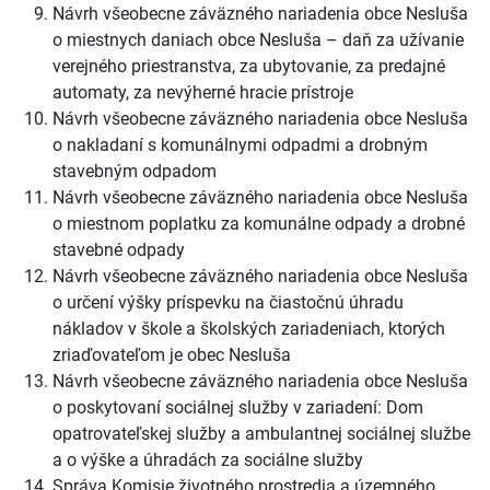
Návrh všeobecne záväzného nariadenia obce Nesluša
o miestnych daniach obce Nesluša – daň za užívanie
verejného priestranstva, za ubytovanie, za predajné
automaty, za nevýherné hracie prístroje
Návrh všeobecne záväzného nariadenia obce Nesluša
o nakladaní s komunálnymi odpadmi a drobným
stavebným odpadom
Návrh všeobecne záväzného nariadenia obce Nesluša
o miestnom poplatku za komunálne odpady a drobné
stavebné odpady
Návrh všeobecne záväzného nariadenia obce Nesluša
o určení výšky príspevku na čiastočnú úhradu
nákladov v škole a školských zariadeniach, ktorých
zriaďovateľom je obec Nesluša
Návrh všeobecne záväzného nariadenia obce Nesluša
o poskytovaní sociálnej služby v zariadení: Dom
opatrovateľskej služby a ambulantnej sociálnej službe
a o výške a úhradách za sociálne služby
Správa Komisie životného prostredia a územného