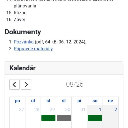
plánovania
Rôzne
Záver
Dokumenty
Pozvánka
(pdf, 64 kB, 06. 12. 2024),
Prípravné materiály
.
Kalendár
08/26
po
ut
st
št
pi
so
ne
27
28
29
30
31
1
2