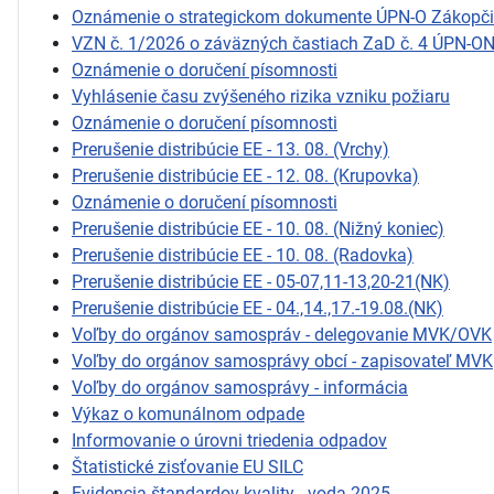
Oznámenie o strategickom dokumente ÚPN-O Zákopč
VZN č. 1/2026 o záväzných častiach ZaD č. 4 ÚPN-O
Oznámenie o doručení písomnosti
Vyhlásenie času zvýšeného rizika vzniku požiaru
Oznámenie o doručení písomnosti
Prerušenie distribúcie EE - 13. 08. (Vrchy)
Prerušenie distribúcie EE - 12. 08. (Krupovka)
Oznámenie o doručení písomnosti
Prerušenie distribúcie EE - 10. 08. (Nižný koniec)
Prerušenie distribúcie EE - 10. 08. (Radovka)
Prerušenie distribúcie EE - 05-07,11-13,20-21(NK)
Prerušenie distribúcie EE - 04.,14.,17.-19.08.(NK)
Voľby do orgánov samospráv - delegovanie MVK/OVK
Voľby do orgánov samosprávy obcí - zapisovateľ MVK
Voľby do orgánov samosprávy - informácia
Výkaz o komunálnom odpade
Informovanie o úrovni triedenia odpadov
Štatistické zisťovanie EU SILC
Evidencia štandardov kvality - voda 2025