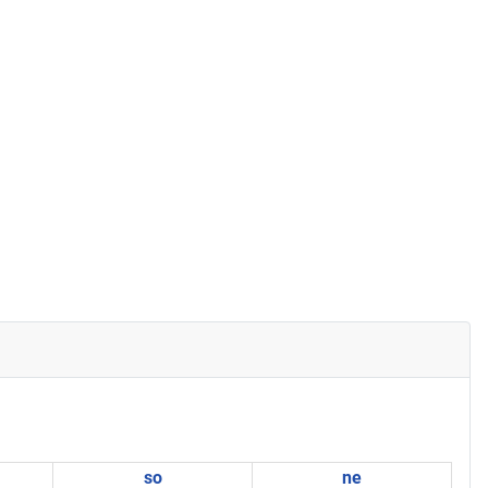
so
ne