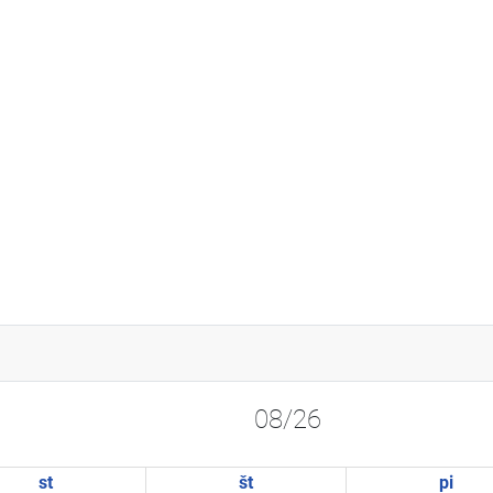
08/26
st
št
pi