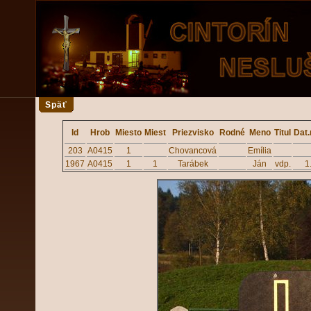
Späť
Id
Hrob
Miesto
Miest
Priezvisko
Rodné
Meno
Titul
Dat.
203
A0415
1
Chovancová
Emília
1967
A0415
1
1
Tarábek
Ján
vdp.
1